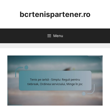
Skip
to
bcrtenispartener.ro
content
Menu