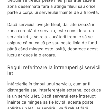
trebuie să treacă peste fileu și să aterizeze în
zona desemnată fără a atinge fileul sau orice
parte a corpului serverului înainte de a fi lovită.
Dacă serviciul lovește fileul, dar aterizează în
zona corectă de serviciu, este considerat un
serviciu let și se reia. Jucătorii trebuie să se
asigure că nu calcă pe sau peste linia de fund
până când mingea este lovită, deoarece acest
lucru ar duce la o eroare.
Reguli referitoare la întreruperi și servicii
let
Întârzierile în timpul unui serviciu, cum ar fi
distragerile sau interferențele externe, pot duce
la un serviciu let. Dacă serverul este întrerupt
înainte ca mingea să fie lovită, acesta poate
solicita un let, iar serviciul va fi reluat fără