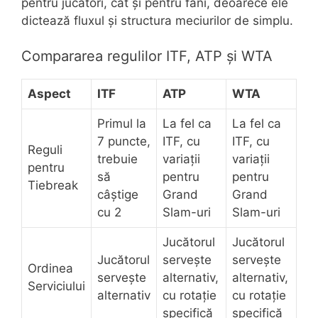
pentru jucători, cât și pentru fani, deoarece ele
dictează fluxul și structura meciurilor de simplu.
Compararea regulilor ITF, ATP și WTA
Aspect
ITF
ATP
WTA
Primul la
La fel ca
La fel ca
7 puncte,
ITF, cu
ITF, cu
Reguli
trebuie
variații
variații
pentru
să
pentru
pentru
Tiebreak
câștige
Grand
Grand
cu 2
Slam-uri
Slam-uri
Jucătorul
Jucătorul
Jucătorul
servește
servește
Ordinea
servește
alternativ,
alternativ,
Serviciului
alternativ
cu rotație
cu rotație
specifică
specifică