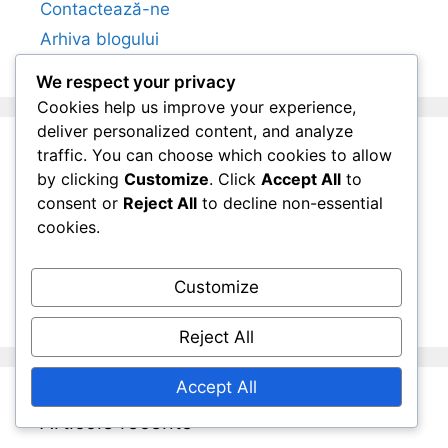
Contactează-ne
Arhiva blogului
We respect your privacy
Cookies help us improve your experience,
deliver personalized content, and analyze
traffic. You can choose which cookies to allow
Categorii
by clicking
Customize
. Click
Accept All
to
consent or
Reject All
to decline non-essential
cookies.
Regulile pentru dublu la tenis pe iarbă
Regulile pentru tenis pe iarbă – simplu
Customize
Sistemul de punctaj pentru tenis pe iarbă
Reject All
Accept All
Articole recente