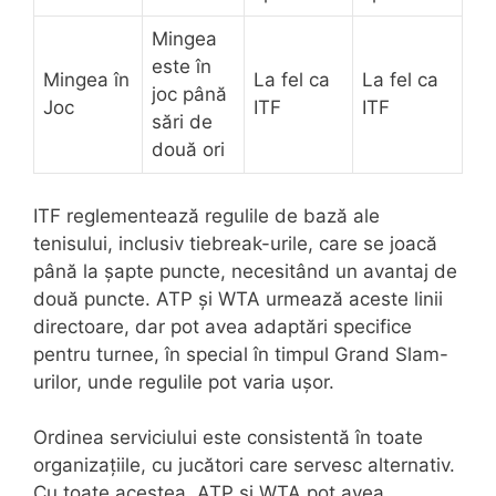
Mingea
este în
Mingea în
La fel ca
La fel ca
joc până
Joc
ITF
ITF
sări de
două ori
ITF reglementează regulile de bază ale
tenisului, inclusiv tiebreak-urile, care se joacă
până la șapte puncte, necesitând un avantaj de
două puncte. ATP și WTA urmează aceste linii
directoare, dar pot avea adaptări specifice
pentru turnee, în special în timpul Grand Slam-
urilor, unde regulile pot varia ușor.
Ordinea serviciului este consistentă în toate
organizațiile, cu jucători care servesc alternativ.
Cu toate acestea, ATP și WTA pot avea