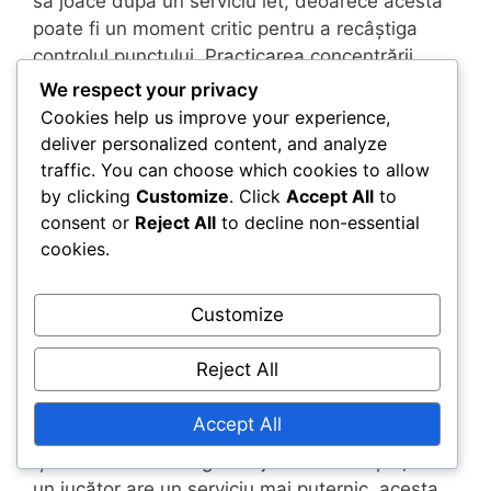
să joace după un serviciu let, deoarece acesta
poate fi un moment critic pentru a recâștiga
controlul punctului. Practicarea concentrării
mentale în aceste situații poate ajuta echipele
We respect your privacy
să valorifice aceste oportunități.
Cookies help us improve your experience,
deliver personalized content, and analyze
Ordinea serviciului în dublu
traffic. You can choose which cookies to allow
by clicking
Customize
. Click
Accept All
to
În dublu, ordinea serviciului este crucială pentru
consent or
Reject All
to decline non-essential
menținerea strategiei și ritmului echipei. Fiecare
cookies.
jucător dintr-o echipă servește într-o rotație
predeterminată, care ar trebui comunicată clar
Customize
înainte de meci. De obicei, jucătorul care
servește primul va alterna cu partenerul său
Reject All
după fiecare joc.
Accept All
Înțelegerea ordinii serviciului ajută echipele să
își elaboreze strategia de joc. De exemplu, dacă
un jucător are un serviciu mai puternic, acesta