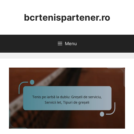
Skip
to
bcrtenispartener.ro
content
Menu